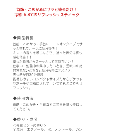
首筋・こめかみにサッと塗るだけ！
冷感-5.8℃のリフレッシュスティック
NOSE MINT Roll on
◆商品特長
首筋・こめかみ・手首にロールオンタイプでサ
ッと塗れて、一気に気分爽快！
ミントの香りを感じながら、塗った部分は爽快
感を体感！！
塗った瞬間からスーッとして気持ちいい！
仕事中・勉強中の集中したいとき、運転中の絶
対寝れないときなど気分転換にオススメ。
爽快感が約30分持続！
携帯しやすいコンパクトサイズだからポケット
やポーチや筆箱に入れて、いつでもどこでもリ
フレッシュ。
◆使用方法
首筋・こめかみ・手首などに適量を塗り伸ばし
てください。
◆香り・成分
＜衝撃ミントの香り＞
全成分：エタノール、水、メントール、カン