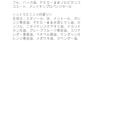
フル、ハッカ油、ＰＥＧ－２０ソルビタンコ
コエート、メントキシプロパンジオール
＜シトラスミントの香り＞
​全成分：エタノール、水、メントール、オレ
ンジ果皮油、ＰＥＧ－６０水添ヒマシ油、カ
ンフル、ニオイテンジクアオイ油、イランイ
ラン花油、グレープフルーツ果皮油、コリア
ンダー果実油、ベチベル根油、マンダリンオ
レンジ果皮油、メボウキ油、ラベンダー油、
メントキシプロパンジオール
◆容量
3ml
◆原産国
日本
会社概要 ≫
事業内容 ≫
商品案内 ≫
採用情報 ≫
お問い合わせ ≫